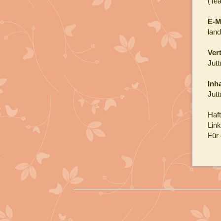
(Te
E-M
lan
Ver
Jutt
Inh
Jutt
Haft
Link
Für 