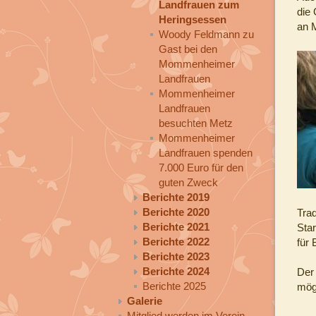
Landfrauen zum
die 
Heringsessen
an 
Woody Feldmann zu
Gast bei den
Mommenheimer
Landfrauen
Mommenheimer
Landfrauen
besuchten Metz
Mommenheimer
Landfrauen spenden
7.000 Euro für den
guten Zweck
Berichte 2019
Berichte 2020
Trad
Berichte 2021
Star
Berichte 2022
für
Berichte 2023
Berichte 2024
Der 
Berichte 2025
mög
Galerie
Mitglied werden im Verein